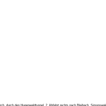
irch, durch den Hugenwaldtunnel, 2. Abfahrt rechts nach Bleibach, Simonswal