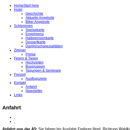
Home
Start here
Hotel
Geschichte
Aktuelle Angebote
Biker Angebote
Schlemmen
Speisekarte
Engelmenü
Halbpensionkarte
Dessertkarte
Damhirschspezialitäten
Zimmer
Preise
Feiern & Tagen
Hochzeiten
Busgruppen
Tagungen & Seminare
Freizeit
Ausflugsziele
Kontakt
Anfahrt
Newsletter
Links
Anfahrt
Anfahrt von der A5:
Sie fahren bis Ausfahrt Freiburg Nord, Richtung Waldk